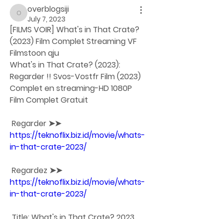
overblogsiji
overblogsiji
July 7, 2023
[FILMS VOIR] What's in That Crate? 
(2023) Film Complet Streaming VF 
Filmstoon qju
What's in That Crate? (2023): 
Regarder !! Svos-Vostfr Film (2023) 
Complet en streaming-HD 1080P 
Film Complet Gratuit
 Regarder ➤➤ 
https://teknoflix.biz.id/movie/whats-
in-that-crate-2023/
 Regardez ➤➤ 
https://teknoflix.biz.id/movie/whats-
in-that-crate-2023/
 Title: What's in That Crate? 2023