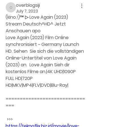
overblogsiji
overblogsiji
July 7, 2023
(kino.!)™ ▷ Love Again (2023) 
Stream Deutsch^HD^ Jetzt 
Anschauen apo
Love Again (2023) Film Online 
synchronisiert ~ Germany Launch 
HD. Sehen  Sie sich die vollständigen 
Online-Untertitel von Love Again 
(2023) an.  Love Again Sieh dir 
kostenlos Filme an.|4K UHD|1090P 
FULL HD|720P  
HD|MKV|MP4|FLV|DVD|Blu-Ray|
============================
===
 >>> 
https://teknoflix.biz.id/movie/love-