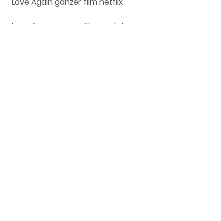
 Love Again ganzer film netflix
 Love Again ganzer film youtube
0
0
Write a comment...
About
Welcome to the group! You can
connect with other members, ge
...
Read more
Members
Livesgpindo
Follow
Pes Nabil
Follow
Ra He
Follow