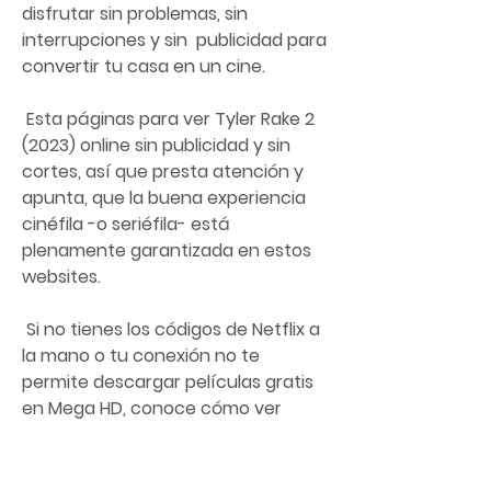
disfrutar sin problemas, sin 
interrupciones y sin  publicidad para 
convertir tu casa en un cine.
 Esta páginas para ver Tyler Rake 2 
(2023) online sin publicidad y sin  
cortes, así que presta atención y 
apunta, que la buena experiencia  
cinéfila -o seriéfila- está 
plenamente garantizada en estos 
websites.
 Si no tienes los códigos de Netflix a 
la mano o tu conexión no te  
permite descargar películas gratis 
en Mega HD, conoce cómo ver 
películas  de acción, terror, 
comedias, clásicos y hasta teen 
movies de la forma  más fácil con 