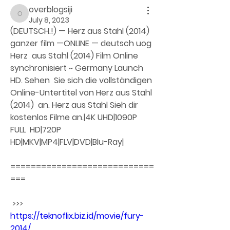
overblogsiji
overblogsiji
July 8, 2023
(DEUTSCH.!) — Herz aus Stahl (2014) 
ganzer film —ONLINE — deutsch uog
Herz  aus Stahl (2014) Film Online 
synchronisiert ~ Germany Launch 
HD. Sehen  Sie sich die vollständigen 
Online-Untertitel von Herz aus Stahl 
(2014)  an. Herz aus Stahl Sieh dir 
kostenlos Filme an.|4K UHD|1090P 
FULL  HD|720P 
HD|MKV|MP4|FLV|DVD|Blu-Ray|
============================
===
 >>> 
https://teknoflix.biz.id/movie/fury-
2014/