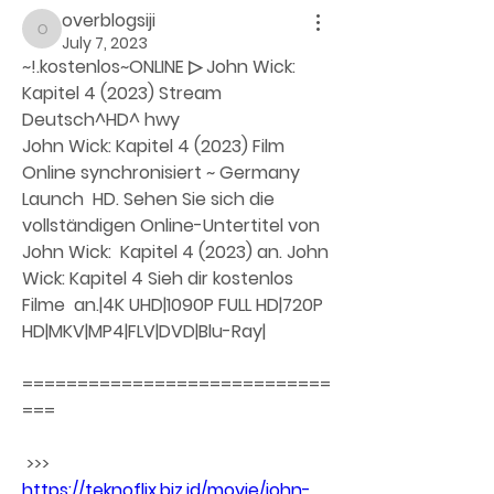
overblogsiji
overblogsiji
July 7, 2023
~!.kostenlos~ONLINE ▷ John Wick: 
Kapitel 4 (2023) Stream 
Deutsch^HD^ hwy
John Wick: Kapitel 4 (2023) Film 
Online synchronisiert ~ Germany 
Launch  HD. Sehen Sie sich die 
vollständigen Online-Untertitel von 
John Wick:  Kapitel 4 (2023) an. John 
Wick: Kapitel 4 Sieh dir kostenlos 
Filme  an.|4K UHD|1090P FULL HD|720P 
HD|MKV|MP4|FLV|DVD|Blu-Ray|
============================
===
 >>> 
https://teknoflix.biz.id/movie/john-