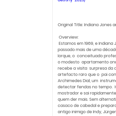
Original Title: Indiana Jones 
 Overview:
 Estamos em 1969, e Indiana Jones está pronto para se aposentar. Tendo  
passado mais de uma década 
Iorque, o  conceituado profe
o modesto  apartamento ond
recebe a visita  surpresa da
artefacto raro que o  pai con
Archimedes Dial, um  instru
detectar fendas no tempo.  H
mostrador e sai rapidamente 
quem der mais. Sem alternati
casaco de cabedal e prepara-
antigo inimigo de Indy, Jürgen