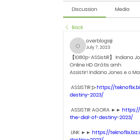
Discussion
Media
Back
overblogsiji
July 7, 2023
overblogsiji
【1080p-ASSistiR】 Indiana Jo
Online HD Grátis amh
Assistir! Indiana Jones e o 
 ASSISTIR ▷ 
https://teknoflix.
destiny-2023/
 ASSISTIR AGORA ►► 
https:/
the-dial-of-destiny-2023/
 LINK ►► 
https://teknoflix.bi
destiny-2023/