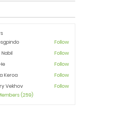
s
esgpindo
Follow
 Nabil
Follow
He
Follow
ia Keroa
Follow
ry Vekhov
Follow
 Members (259)