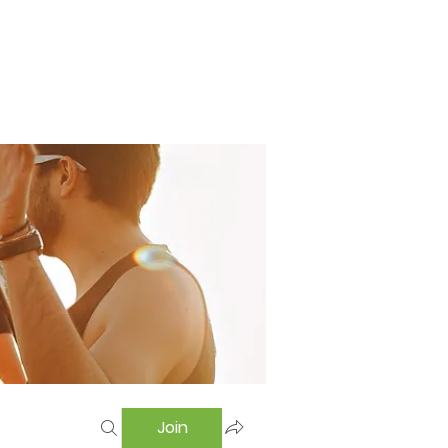
Home
Swimming Pool
Hostel
More
Join