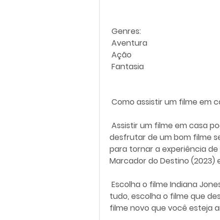
 Genres:
 Aventura
 Ação
 Fantasia
 Como assistir um filme em 
 Assistir um filme em casa pode ser uma ótima maneira de relaxar e  
desfrutar de um bom filme se
para tornar a experiência de a
Marcador do Destino (2023) 
 Escolha o filme Indiana Jones and the Dial of Destiny (2023): Antes de  
tudo, escolha o filme que dese
filme novo que você esteja a