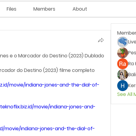
Files
Members
About
Member
Liv
Pes
nes e o Marcador do Destino (2023) Dublado 
Ra 
Marcador do Destino (2023) filme completo
Bal
biz.id/movie/indiana-jones-and-the-dial-of-
Ker
See All
/teknoflix.biz.id/movie/indiana-jones-and-
z.id/movie/indiana-jones-and-the-dial-of-