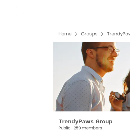
Home
Groups
TrendyPa
TrendyPaws Group
Public
·
259 members