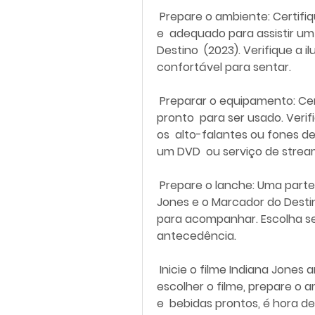
 Prepare o ambiente: Certifique-se de que o ambiente esteja confortável 
e  adequado para assistir um
Destino  (2023). Verifique a 
confortável para sentar.
 Preparar o equipamento: Certifique-se de que o equipamento esteja 
pronto  para ser usado. Verif
os  alto-falantes ou fones de
um DVD  ou serviço de strea
 Prepare o lanche: Uma parte importante de assistir um filme Indiana  
Jones e o Marcador do Destino
para acompanhar. Escolha seu
antecedência.
 Inicie o filme Indiana Jones and the Dial of Destiny (2023): Depois de  
escolher o filme, prepare o 
e  bebidas prontos, é hora de i