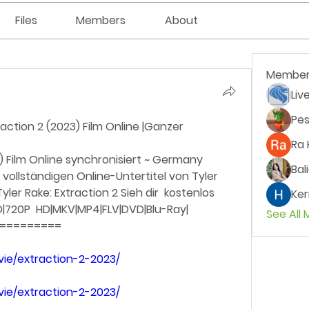
Files
Members
About
Member
Liv
Pes
action 2 (2023) Film Online |Ganzer 
Ra 
) Film Online synchronisiert ~ Germany  
Bal
vollständigen Online-Untertitel von Tyler  
yler Rake: Extraction 2 Sieh dir  kostenlos 
Ker
HD|720P  HD|MKV|MP4|FLV|DVD|Blu-Ray|
See All
==========
movie/extraction-2-2023/
movie/extraction-2-2023/