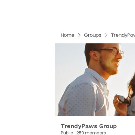
Home
Groups
TrendyPa
TrendyPaws Group
Public
·
259 members