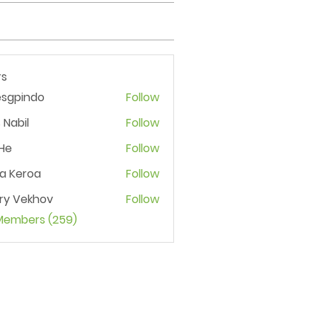
s
esgpindo
Follow
 Nabil
Follow
He
Follow
ia Keroa
Follow
ry Vekhov
Follow
 Members (259)