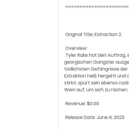
 =====================
 Original Title: Extraction 2
 Overview:
 Tyler Rake hat den Auftrag, eine Familie zu befreien, die einem  
georgischen Gangster ausgeliefe
tödlichsten Gefängnisse der We
Extraktion heiß hergeht und d
stirbt, spürt sein ebenso rück
Wien auf, um sich zu rächen.
 Revenue: $0.00
 Release Date: June 9, 2023