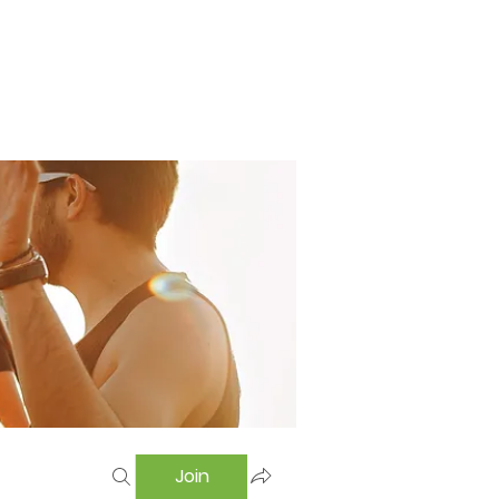
Home
Swimming Pool
Hostel
More
Join