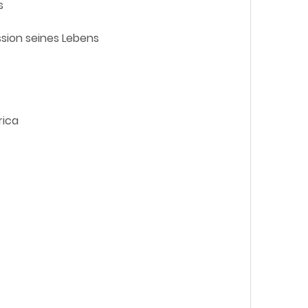
s
ission seines Lebens
rica