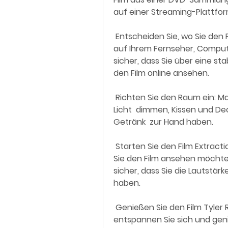
auf einer Streaming-Plattfo
 Entscheiden Sie, wo Sie den Film ansehen möchten: Sie können den Film  
auf Ihrem Fernseher, Computer
sicher, dass Sie über eine sta
den Film online ansehen.
 Richten Sie den Raum ein: Machen Sie es sich bequem, indem Sie das 
Licht  dimmen, Kissen und De
Getränk  zur Hand haben.
 Starten Sie den Film Extraction 2 : Schalten Sie das Gerät ein, auf dem  
Sie den Film ansehen möchten, 
sicher, dass Sie die Lautstär
haben.
 Genießen Sie den Film Tyler Rake: Extraction 2 : Lehnen Sie sich zurück,  
entspannen Sie sich und geni