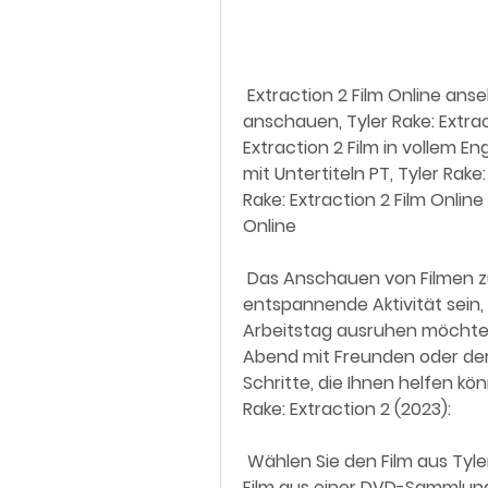
 Extraction 2 Film Online ansehen, Tyler Rake: Extraction 2 Film online  
anschauen, Tyler Rake: Extract
Extraction 2 Film in vollem Eng
mit Untertiteln PT, Tyler Rake:
Rake: Extraction 2 Film Online U
Online
 Das Anschauen von Filmen zu Hause kann eine unterhaltsame und  
entspannende Aktivität sein,
Arbeitstag ausruhen möchten
Abend mit Freunden oder der F
Schritte, die Ihnen helfen kö
Rake: Extraction 2 (2023):
 Wählen Sie den Film aus Tyler Rake: Extraction 2 (2023): Sie können  einen 
Film aus einer DVD-Sammlung 