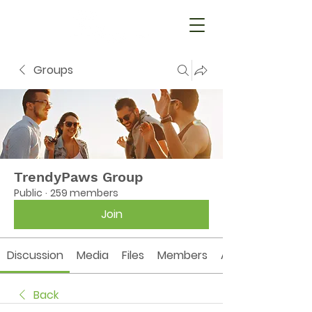
Groups
TrendyPaws Group
Public
·
259 members
Join
Discussion
Media
Files
Members
About
Back