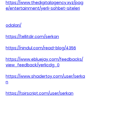
https://www.thedigitalagency.xyz/pag
e/entertainment/yerli-sohbet-siteleri
odalari/
https://tellitdir.com/serkan
https://nindul.com/read-blog/4356
https://www.ebluejay.com/feedbacks/
view_feedback/yerlicdg_0
https://www.shadertoy.com/user/serka
n
https://toirscript.com/user/serkan
https://freeclassifiedadsinindia.com/cl
assified/entertainment/hayal-sohbet-
odalar-