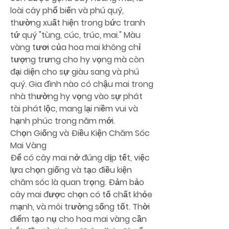
loài cây phổ biến và phú quý, 
thường xuất hiện trong bức tranh 
tứ quý "tùng, cúc, trúc, mai." Màu 
vàng tươi của hoa mai không chỉ 
tượng trưng cho hy vọng mà còn 
đại diện cho sự giàu sang và phú 
quý. Gia đình nào có chậu mai trong 
nhà thường hy vọng vào sự phát 
tài phát lộc, mang lại niềm vui và 
hạnh phúc trong năm mới.
Chọn Giống và Điều Kiện Chăm Sóc 
Mai Vàng
Để có cây mai nở đúng dịp tết, việc 
lựa chọn giống và tạo điều kiện 
chăm sóc là quan trọng. Đảm bảo 
cây mai được chọn có tố chất khỏe 
mạnh, và môi trường sống tốt. Thời 
điểm tạo nụ cho hoa mai vàng cần 