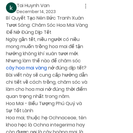
Tai Huynh Van
December 14, 2023
Bí Quyết Tạo Nên Bức Tranh Xuân 
Tươi Sáng: Chăm Sóc Hoa Mai Vàng 
Để Nở Đúng Dịp Tết
Ngày gần tết, niều người có niều 
mong muốn trồng hoa mai để tận 
hưởng không khí xuân tươi mới. 
Nhưng làm thế nào để chăm sóc 
cây hoa mai vàng
 nở đúng dịp tết? 
Bài viết này sẽ cung cấp hướng dẫn 
chi tiết về cách trồng, chăm sóc và 
làm cho hoa mai nở đúng thời điểm 
quan trọng nhất trong năm.
Hoa Mai - Biểu Tượng Phú Quý và 
Sự Tốt Lành
Hoa mai, thuộc họ Ochnaceae, tên 
khoa học là Ochna integerima hay 
còn được gọi là cây hoàng mai, là 