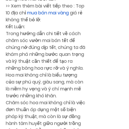
>> Xem thêm bài viết tiếp theo : Top 
10 địa chỉ 
mua bán mai vàng
 giá rẻ 
không thể bỏ lỡ.
Kết Luận:
Trong hướng dẫn chi tiết về cách 
chăm sóc vườn mai bán tết để 
chúng nở đúng dịp tết, chúng ta đã 
khám phá những bước quan trọng 
và kỹ thuật cần thiết để tạo ra 
những bông hoa rực rỡ và ý nghĩa. 
Hoa mai không chỉ là biểu tượng 
của sự phú quý, giàu sang, mà còn 
là niềm hy vọng và ý chí mạnh mẽ 
trước những khó khăn.
Chăm sóc hoa mai không chỉ là việc 
đơn thuần áp dụng một số biện 
pháp kỹ thuật, mà còn là sự đồng 
hành tâm huyết giữa người trồng 