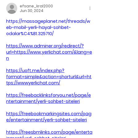
efsane_kral2000
Jun 30, 2024
https://massageplanet.net/threads/w
eb-mobil-yerli-hayal-sohbet-
odalar%C4%B1.325710/
https://www.adminer.org/redirect/?
url=https://www.yerlichat.com/&lang=e
n
https://uoft.me/index.php?
format=simple&action=shorturl&url=ht
tps://wwwyerlichat.com/
https://freebacklinksforyou.net/page/e
ntertainment/yerli-sohbet-siteleri
https://freebookmarkingsites.com/pag
e/entertainment/yerli-sohbet-siteleri
https://freesbmlinks.com/page/enterta