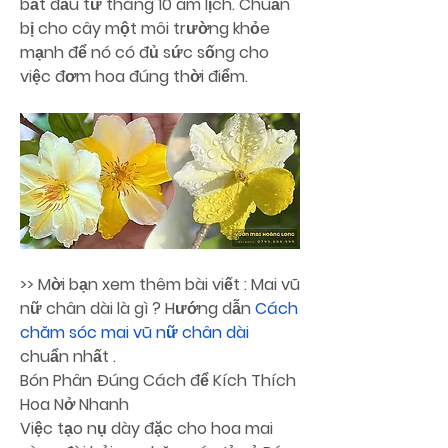
bắt đầu từ tháng 10 âm lịch. Chuẩn 
bị cho cây một môi trường khỏe 
mạnh để nó có đủ sức sống cho 
việc đơm hoa đúng thời điểm.
>> Mời bạn xem thêm bài viết : Mai vũ 
nữ chân dài là gì ? Hướng dẫn 
Cách 
chăm sóc mai vũ nữ chân dài
chuẩn nhất .
Bón Phân Đúng Cách để Kích Thích 
Hoa Nở Nhanh
Việc tạo nụ dày đặc cho hoa mai 