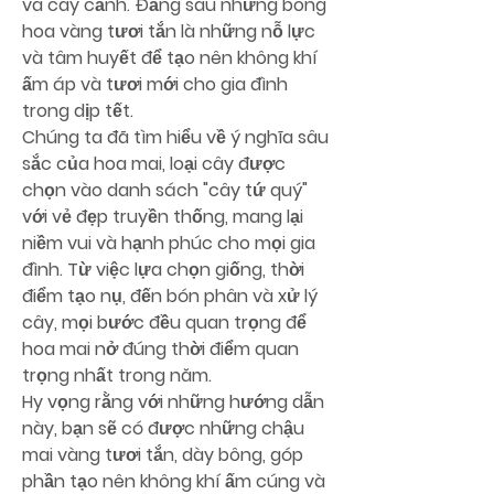
và cây cảnh. Đằng sau những bông 
hoa vàng tươi tắn là những nỗ lực 
và tâm huyết để tạo nên không khí 
ấm áp và tươi mới cho gia đình 
trong dịp tết.
Chúng ta đã tìm hiểu về ý nghĩa sâu 
sắc của hoa mai, loại cây được 
chọn vào danh sách "cây tứ quý" 
với vẻ đẹp truyền thống, mang lại 
niềm vui và hạnh phúc cho mọi gia 
đình. Từ việc lựa chọn giống, thời 
điểm tạo nụ, đến bón phân và xử lý 
cây, mọi bước đều quan trọng để 
hoa mai nở đúng thời điểm quan 
trọng nhất trong năm.
Hy vọng rằng với những hướng dẫn 
này, bạn sẽ có được những chậu 
mai vàng tươi tắn, dày bông, góp 
phần tạo nên không khí ấm cúng và 