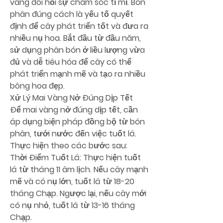
vàng đòi hỏi sự chăm sóc tỉ mỉ. Bón 
phân đúng cách là yếu tố quyết 
định để cây phát triển tốt và đưa ra 
nhiều nụ hoa. Bắt đầu từ đầu năm, 
sử dụng phân bón ở liều lượng vừa 
đủ và dễ tiêu hóa để cây có thể 
phát triển mạnh mẽ và tạo ra nhiều 
bông hoa đẹp.
Xử Lý Mai Vàng Nở Đúng Dịp Tết
Để mai vàng nở đúng dịp tết, cần 
áp dụng biện pháp đồng bộ từ bón 
phân, tưới nước đến việc tuốt lá. 
Thực hiện theo các bước sau:
Thời Điểm Tuốt Lá: Thực hiện tuốt 
lá từ tháng 11 âm lịch. Nếu cây mạnh 
mẽ và có nụ lớn, tuốt lá từ 18-20 
tháng Chạp. Ngược lại, nếu cây mới 
có nụ nhỏ, tuốt lá từ 13-16 tháng 
Chạp.