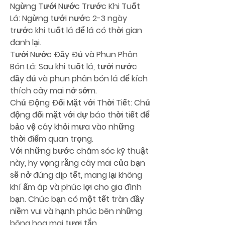
Ngừng Tưới Nước Trước Khi Tuốt 
Lá:
 Ngừng tưới nước 2-3 ngày 
trước khi tuốt lá để lá có thời gian 
đanh lại.
Tưới Nước Đầy Đủ và Phun Phân 
Bón Lá: Sau khi tuốt lá, tưới nước 
đầy đủ và phun phân bón lá để kích 
thích cây mai nở sớm.
Chủ Động Đối Mặt với Thời Tiết: Chủ 
động đối mặt với dự báo thời tiết để 
bảo vệ cây khỏi mưa vào những 
thời điểm quan trọng.
Với những bước chăm sóc kỹ thuật 
này, hy vọng rằng cây mai của bạn 
sẽ nở đúng dịp tết, mang lại không 
khí ấm áp và phúc lợi cho gia đình 
bạn. Chúc bạn có một tết tràn đầy 
niềm vui và hạnh phúc bên những 
bông hoa mai tươi tắn