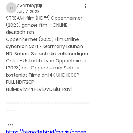
overblogsiji
overblogsiji
July 7, 2023
STREAM~film (HD™) Oppenheimer 
(2023) ganzer film —ONLINE — 
deutsch tsn
Oppenheimer (2023) Film Online 
synchronisiert ~ Germany Launch 
HD. Sehen  Sie sich die vollständigen 
Online-Untertitel von Oppenheimer 
(2023) an.  Oppenheimer Sieh dir 
kostenlos Filme an.|4K UHD|1090P 
FULL HD|720P  
HD|MKV|MP4|FLV|DVD|Blu-Ray|
============================
===
 >>> 
https://teknoflix.biz.id/movie/oppen